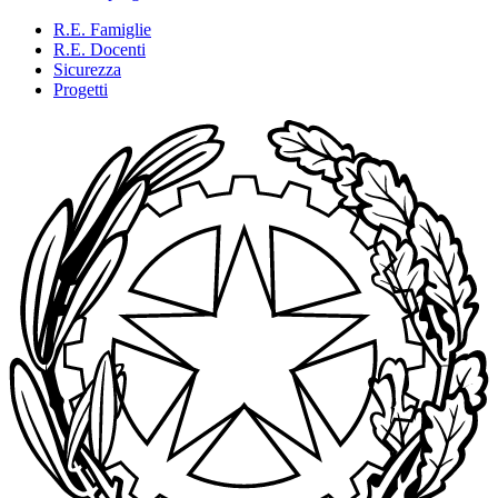
R.E. Famiglie
R.E. Docenti
Sicurezza
Progetti