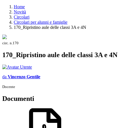
Home
Novità
Circolari
Circolari per alunni e famiglie
170_Ripristino aule delle classi 3A e 4N
circ. n.170
170_Ripristino aule delle classi 3A e 4N
da
Vincenzo Gentile
Docente
Documenti