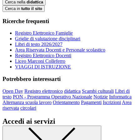
Cerca nella
didattica
Cerca in
tutto il sito
Ricerche frequenti
Registro Elettronico Famiglie
Griglie di valutazione disciplinari
Libri di testo 2026/2027
Area Riservata Docenti e Personale scolastico
Registro Elettronico Docenti
Liceo Marconi Colleferro
VIAGGI DI ISTRUZIONE
Potrebbero interessarti
Open Day
Registro elettronico
didattica
Scambi culturali
Libri di
testo
PON - Programma Operativo Nazionale
Notizie
Informatica
Alternanza scuola lavoro
Orientamento
Pagamenti
Iscrizioni
Area
riservata
circolari
Accedi ai servizi