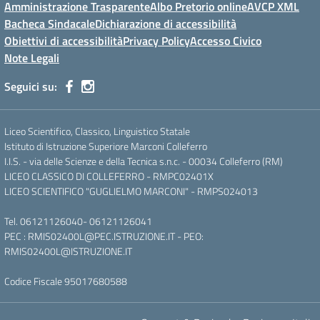
Amministrazione Trasparente
Albo Pretorio online
AVCP XML
Bacheca Sindacale
Dichiarazione di accessibilità
Obiettivi di accessibilità
Privacy Policy
Accesso Civico
Note Legali
Seguici su:
Liceo Scientifico, Classico, Linguistico Statale
Istituto di Istruzione Superiore Marconi Colleferro
I.I.S. - via delle Scienze e della Tecnica s.n.c. - 00034 Colleferro (RM)
LICEO CLASSICO DI COLLEFERRO - RMPC02401X
LICEO SCIENTIFICO "GUGLIELMO MARCONI" - RMPS024013
Tel.
06121126040
-
06121126041
PEC :
RMIS02400L@PEC.ISTRUZIONE.IT
- PEO:
RMIS02400L@ISTRUZIONE.IT
Codice Fiscale 95017680588