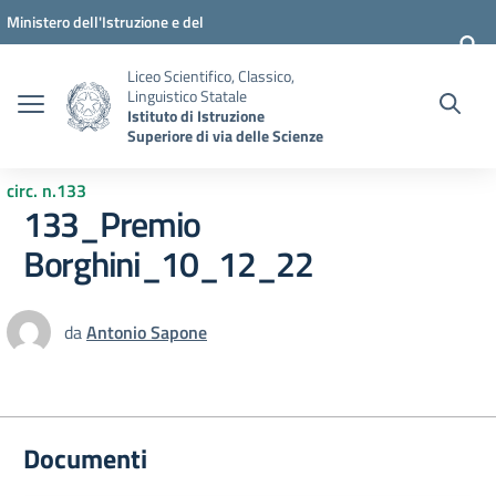
Vai ai contenuti
Vai al menu di navigazione
Vai al footer
Ministero dell'Istruzione e del
Merito
Liceo Scientifico, Classico,
Linguistico Statale
Istituto di Istruzione
Superiore di via delle Scienze
circ. n.133
133_Premio
Borghini_10_12_22
da
Antonio Sapone
Documenti