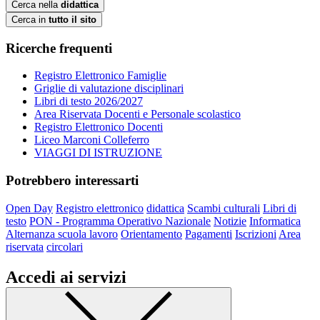
Cerca nella
didattica
Cerca in
tutto il sito
Ricerche frequenti
Registro Elettronico Famiglie
Griglie di valutazione disciplinari
Libri di testo 2026/2027
Area Riservata Docenti e Personale scolastico
Registro Elettronico Docenti
Liceo Marconi Colleferro
VIAGGI DI ISTRUZIONE
Potrebbero interessarti
Open Day
Registro elettronico
didattica
Scambi culturali
Libri di
testo
PON - Programma Operativo Nazionale
Notizie
Informatica
Alternanza scuola lavoro
Orientamento
Pagamenti
Iscrizioni
Area
riservata
circolari
Accedi ai servizi