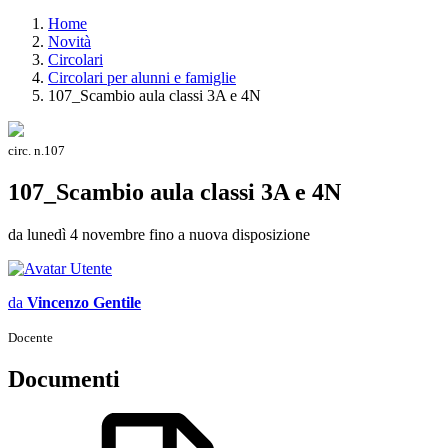
Home
Novità
Circolari
Circolari per alunni e famiglie
107_Scambio aula classi 3A e 4N
circ. n.107
107_Scambio aula classi 3A e 4N
da lunedì 4 novembre fino a nuova disposizione
da
Vincenzo Gentile
Docente
Documenti