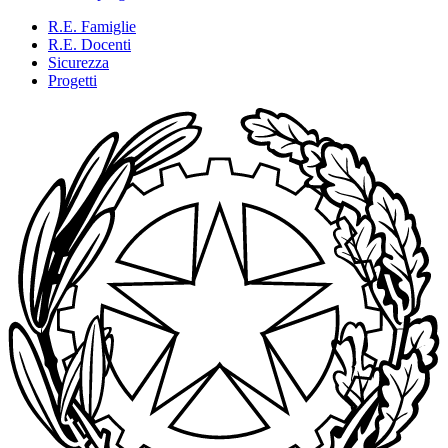
R.E. Famiglie
R.E. Docenti
Sicurezza
Progetti